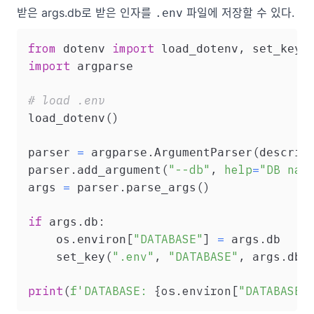
받은 args.db로 받은 인자를
파일에 저장할 수 있다.
.env
from
import
,
 dotenv 
 load_dotenv
import
 argparse

# load .env
(
)
load_dotenv
=
.
(
parser 
 argparse
ArgumentParser
descrip
.
(
"--db"
,
help
=
"DB nam
parser
add_argument
=
.
(
)
args 
 parser
parse_args
if
.
:
 args
db
.
[
"DATABASE"
]
=
.
    os
environ
 args
db

(
".env"
,
"DATABASE"
,
.
)
    set_key
 args
db
print
(
f'DATABASE: 
{
os
.
environ
[
"DATABASE"