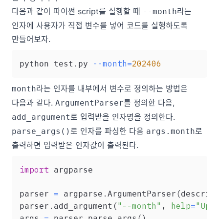
다음과 같이 파이썬 script를 실행할 때
라는
--month
인자에 사용자가 직접 변수를 넣어 코드를 실행하도록
만들어보자.
--month
=
202406
python test.py 
라는 인자를 내부에서 변수로 정의하는 방법은
month
다음과 같다.
를 정의한 다음,
ArgumentParser
로 입력받을 인자명을 정의한다.
add_argument
로 인자를 파싱한 다음
로
parse_args()
args.month
출력하면 입력받은 인자값이 출력된다.
import
 argparse

=
.
(
parser 
 argparse
ArgumentParser
descrip
.
(
"--month"
,
help
=
"Upd
parser
add_argument
=
.
(
)
args 
 parser
parse_args