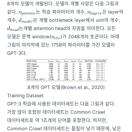
8개의 모델이 개발된다. 모델의 개별 사양은 다음 그림과
n_{params}
n_{layers}
같다.
는 학습 파라미터의 개수,
은 layer의
n
n
p
a
r
am
s
l
a
yers
d_{model}
d_{h
개수,
은 개별 bottleneck layer에서 unit의 개수,
d
m
o
d
e
l
는개별 attention head의 차원을 의미한다. 모든
d
h
e
a
d
n_{ctx}
모델은 문맥 window(
)가 2048개의 토큰이다. 아래
n
c
t
x
그림의 마지막에 있는 175B의 파라미터를 가진 모델이
GPT-3다.
8개의 GPT 모델(Brown et al., 2020)
Training Dataset
GPT-3 학습에 사용된 데이터세트는 다음 그림과 같다.
가장 많이 포함된 데이터세트는 Common Crawl
데이터세트로 약 1조개의 단어를 포함한다. 하지만,
Common Crawl 데이터세트는 품질이 낮기 때문에, 낮은