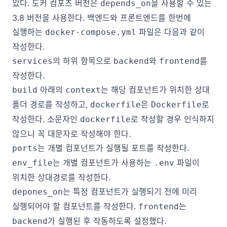
있다. 도커 컴포즈 버전은
을 사용할 수 있는
depends_on
3.8 버전을 사용한다. 백엔드와 프론트엔드를 한번에
실행하는
파일은 다음과 같이
docker-compose.yml
작성한다.
의 하위 항목으로
와
를
services
backend
frontend
작성한다.
아래의
는 해당 컴포넌트가 위치한 상대
build
context
폴더 경로를 작성하고,
은
로
dockerfile
Dockerfile
작성한다. 소문자인
로 작성할 경우 인식하지
dockerfile
않으니 꼭 대문자로 작성해야 한다.
는 개별 컴포넌트가 실행될 포트를 작성한다.
ports
는 개별 컴포넌트가 사용하는
파일이
env_file
.env
위치한 상대경로를 작성한다.
는 특정 컴포넌트가 실행되기 전에 미리
depones_on
실행되어야 할 컴포넌트를 작성한다.
는
frontend
가 실행된 후 작동하도록 설정했다.
backend