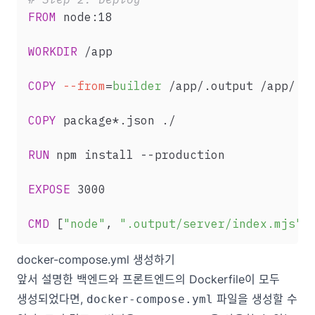
FROM
 node:18
WORKDIR
 /app
COPY
--from
=
builder
 /app/.output /app/.o
COPY
 package*.json ./
RUN
 npm install --production
EXPOSE
 3000
CMD
 [
"node"
, 
".output/server/index.mjs"
]
docker-compose.yml 생성하기
앞서 설명한 백엔드와 프론트엔드의 Dockerfile이 모두
생성되었다면,
파일을 생성할 수
docker-compose.yml