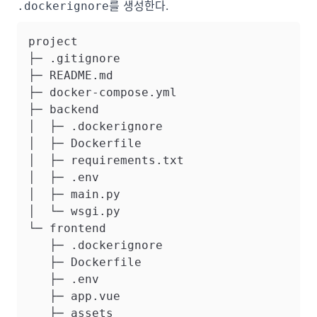
를 생성한다.
.dockerignore
project

├─ .gitignore

├─ README.md

├─ docker-compose.yml

├─ backend

│  ├─ .dockerignore

│  ├─ Dockerfile

│  ├─ requirements.txt

│  ├─ .env

│  ├─ main.py

│  └─ wsgi.py

└─ frontend

   ├─ .dockerignore

   ├─ Dockerfile

   ├─ .env

   ├─ app.vue

   ├─ assets
