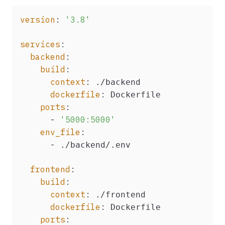
version
:
'3.8'
services
:
backend
:
build
:
context
:
 ./backend

dockerfile
:
 Dockerfile

ports
:
-
'5000:5000'
env_file
:
-
 ./backend/.env

frontend
:
build
:
context
:
 ./frontend

dockerfile
:
 Dockerfile

ports
: