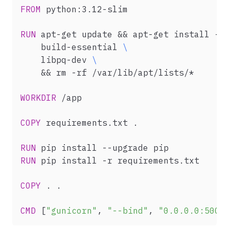
FROM
 python:3.12-slim
RUN
 apt-get update && apt-get install -y
    build-essential 
\
    libpq-dev 
\
    && rm -rf /var/lib/apt/lists/*
WORKDIR
 /app
COPY
 requirements.txt .
RUN
 pip install --upgrade pip
RUN
 pip install -r requirements.txt
COPY
 . .
CMD
 [
"gunicorn"
, 
"--bind"
, 
"0.0.0.0:5000