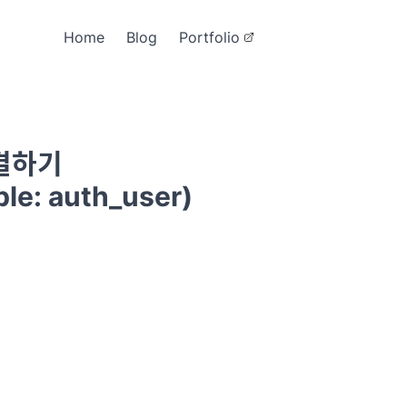
Home
Blog
Portfolio
해결하기
ble: auth_user)