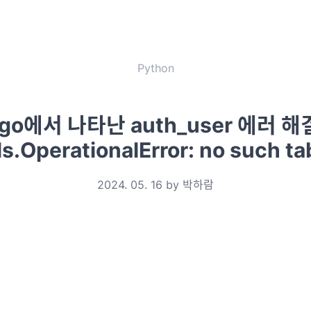
Python
ngo에서 나타난 auth_user 에러 
ls.OperationalError: no such ta
2024. 05. 16 by 박하람