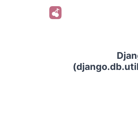
Dja
(django.db.uti