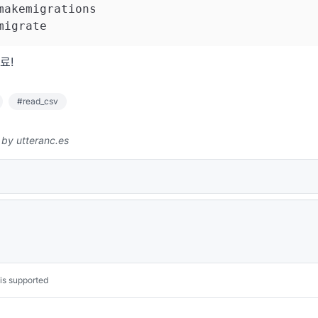
makemigrations

료!
#read_csv